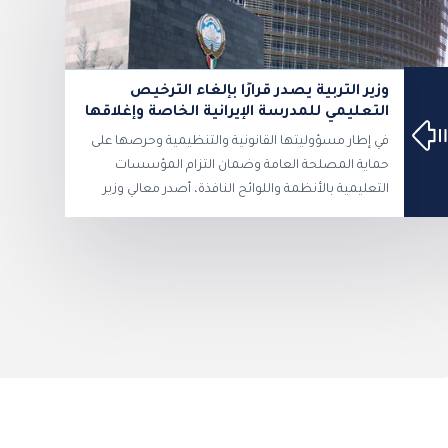
وزير التربية يصدر قرارًا بإلغاء الترخيص
التعليمي للمدرسة الإيرانية الخاصة وإغلاقها
في إطار مسؤوليتها القانونية والتنظيمية وحرصها على
حماية المصلحة العامة وضمان التزام المؤسسات
التعليمية بالأنظمة واللوائح النافذة، أصدر معالي وزير
التربية المهندس سيد جلال الطبطبائي قرارا وزاريا بإلغاء
الترخيص التعليمي الممنوح للمدرسة الإيرانية الخاصة
في دولة الكويت، وذلك استنادا إلى أحكام القوانين
والقرارات المنظمة للتعليم الخاص، وبعد الاطلاع على
تقارير الإدارة العامة للتعليم الخاص وما تقتضيه
المصلحة العامة. ونص القرار على إنهاء العمل بقرار
تجديد الترخيص التعليمي الصادر للمدرسة وإغلاقها، مع
تكليف الإدارة العامة للتعليم الخاص باتخاذ الإجراءات
اللازمة لتنفيذ القرار، بما يشمل التنبيه على المدرسة
بإيقاف قبول طلبة جدد اعتبارا من العام الدراسي