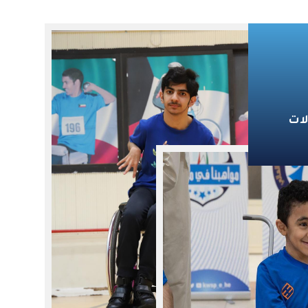
2027/2026، وإخطار أولياء أمور الطلبة المقيدين فيها
لاتخاذ الإجراءات اللازمة لنقل أبنائهم إلى مدارس أخرى
قبل بدء العام الدراسي 2027/2026، بما يضمن
استقرارهم التعليمي وعدم تأثر مسيرتهم الدراسية.
وأوضحت وزارة التربية أن القرار يأتي في إطار تطبيق أحكام
القوانين واللوائح المنظمة لقطاع التعليم الخاص،
وترسيخ مبدأ الالتزام بالضوابط التنظيمية، بما يحفظ
لات
المصلحة العامة ويضمن انتظام العملية التعليمية وفق
الأطر القانونية المعتمدة. وأكدت وزارة التربية أن الإدارة
العامة للتعليم الخاص ستتابع تنفيذ جميع الإجراءات
الواردة في القرار، والتنسيق مع الجهات المعنية لضمان
انتقال الطلبة إلى مدارس أخرى بكل يسر، بما يكفل
استمرارهم في الدراسة دون أي انقطاع أو تأثير على
مسيرتهم التعليمية