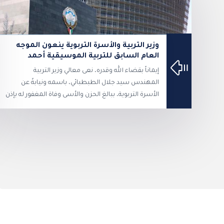
وزير التربية والأسرة التربوية ينعون الموجه
العام السابق للتربية الموسيقية أحمد
عبدالعزيز محمد القطامي
إيماناً بقضاء الله وقدره، نعى معالي وزير التربية
المهندس سيد جلال الطبطبائي، باسمه ونيابةً عن
الأسرة التربوية، ببالغ الحزن والأسى وفاة المغفور له بإذن
الله تعالى الأستاذ أحمد عبدالعزيز محمد القطامي،
الموجه الفني العام السابق للتربية الموسيقية، سائلاً
المولى عز وجل أن يتغمد الفقيد بواسع رحمته ومغفرته،
وأن يسكنه فسيح جناته. وأعرب معالي الوزير عن خالص
تعازيه وصادق مواساته لأسرة الفقيد وذويه وللأسرة
التربوية، مستذكراً ما قدمه الراحل من جهود وعطاء
مخلص خلال مسيرته التربوية، وما تركه من أثر طيب في
الميدان التربوي. وأكد معالي الوزير الطبطبائي أن الأسرة
التربوية إذ تنعى الفقيد، فإنها تستذكر بكل تقدير وإجلال
ما قدمه من إسهامات في خدمة التعليم، داعياً الله تعالى