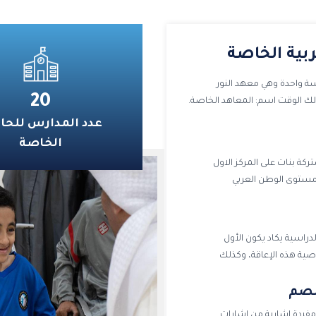
الأحاديث النبوية الشريفة، ورش تعليم الطبخ ، كذلك
الأنشطة والمسابقات الرياضية. وأضافت دشتي أن إدارة
النادي تحرص على تعزيز الدافعية لدى الطالبات من خلال
ربية الخاصة
إقامة مسابقات دورية وتكريم مستمر للمتميزات، مما
يخلق بيئة مشجعة ومملوءة بالحماس طوال أيام
19, وكانت البداية بمدرسة واحدة وهي معهد النور
الأسبوع. وأشارت دشتي أن باب التسجيل في النادي
20
ذلك الوقت اسم: المعاهد الخاصة.
الصيفي لا يزال مفتوحاً أمام الراغبين في الانضمام حتى
عدد المدارس للحا
نهاية شهر أغسطس الجاري. كما أعربت دشتي عن
خالص شكرها لمعالي وزير التربية المهندس سيد جلال
الخاصة
الطبطبائي على دعمه الدائم لبرامج الأندية الصيفية. ومن
كة بنات على المركز الاول
جانبها قالت مشرف النادي الصيفي المسائي أمل
العبدالله أن جهود المشرفات في نادي التربية الخاصة
تتضافر باستمرار على تطوير مختلف المهارات الاجتماعية
الرياضية الفنية والحياتية للطالبات ، لتمكين طالبات ذوي
دراسية يكاد يكون الأول
الاحتياجات الخاصة من الاعتماد على أنفسهن في
صية هذه الإعاقة، وكذلك
ممارسة حياتهن اليومية أو المستقبلية، مشيدة على
حرص فريق العمل على توفير الإمكانيات التي تضمن
لصم
تحقيق أقصى استفادة ممكنة للطالبات واكتشاف
مواهبهن وصقلها في مختلف المجالات.
ضع قاموسا ضخما احتوى على أكثر من (2000) مفردة إشارية من إشارات