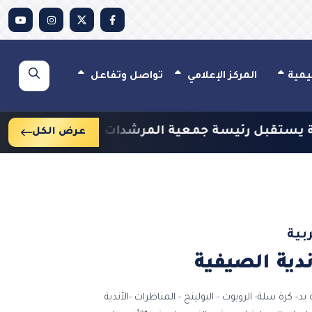
يمية
المركز الإعلامي
تواصل وتفاعل
لكويتية وعددًا من مسؤوليها
وزير التربية يصدر قرا
عرض الكل
بية
دية الصيفية
2026 ( كرة قدم- كرة يد- كرة سلة- الروبوت - البولينج - المناظرات -الأندية